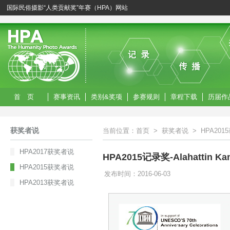
国际民俗摄影“人类贡献奖”年赛（HPA）网站
首 页
赛事资讯
类别&奖项
参赛规则
章程下载
历届作
获奖者说
当前位置：
首页
>
获奖者说
>
HPA20
HPA2017获奖者说
HPA2015记录奖-Alahattin 
HPA2015获奖者说
发布时间：2016-06-03
HPA2013获奖者说