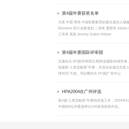
第4届年赛获奖名单
大奖 中国 周伟 中国私塾教育的最后遗存人物服饰
Riemens 荷兰农家老妇 二等奖 墨西哥 Adrian 
三等奖 英国 Jeremy Sutton-Hibber
第4届年赛国际评审团
沈澈先生 [中国/评审团主席]民俗摄影的倡导者
俗摄影“人类贡献奖”年赛，并历任各届总负责人
球对话”大使。邓启耀先生 [中国]广东中山
HPA2004在广州评选
第4届“人类贡献奖”年赛的评选工作，2004
中国的9位评委选举出100多组获奖作品。