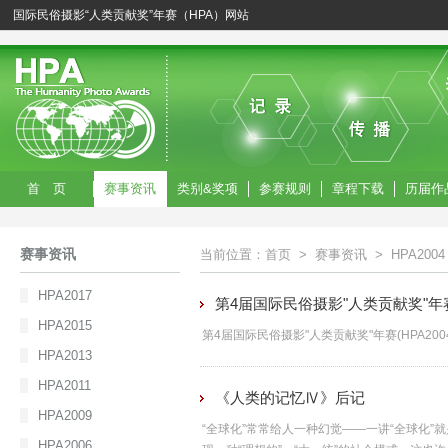
国际民俗摄影“人类贡献奖”年赛（HPA）网站
首 页
赛事资讯
类别&奖项
参赛规则
章程下载
历届作
赛事资讯
当前位置：
首页
>
赛事资讯
>
HPA2004
HPA2017
第4届国际民俗摄影"人类贡献奖"年赛(
HPA2015
第4届国际民俗摄影"人类贡献奖"年赛(HPA200
HPA2013
HPA2011
《人类的记忆Ⅳ》后记
HPA2009
“全球化”常常给人一种幻觉——一讲“全球化
HPA2006