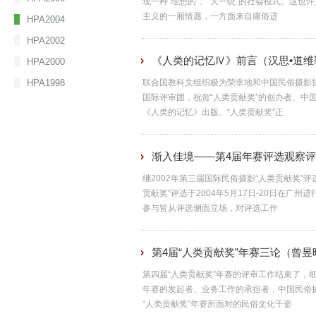
现一种“理想的”、“大一统”的社会模式。这
主义的一厢情愿，一方面来自庸俗进
HPA2004
HPA2002
《人类的记忆Ⅳ》前言（汉思•道维
HPA2000
HPA1998
联合国教科文组织极为荣幸地和中国民俗摄影协
国际评审团，祝贺“人类贡献奖”的创办者、中
《人类的记忆》出版。“人类贡献奖”正
渐入佳境——第4届年赛评选观察
继2002年第三届国际民俗摄影“人类贡献奖”
贡献奖”评选于2004年5月17日-20日在广
参与皆从评选侧面立场，对评选工作
第4届“人类贡献奖”年赛三论（曾昱
第四届“人类贡献奖”年赛的评审工作结束了，
年赛的发起者、业务工作的承担者，中国民俗
“人类贡献奖”年赛所面对的民俗文化千姿