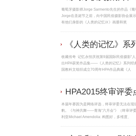
葡萄牙摄影师Jorge Sarmento先生的作
Jorge在圣诞节之前，向中国民俗摄影协会
有他们身影的《人类的记忆Ⅸ》画册和奖
《人类的记忆》系
收藏传奇 记忆永恒庆祝第9届国际民俗摄影“人
出HPA获奖作品集——《人类的记忆》系列经
国教科文组织成立70周年HPA作品典藏《人
HPA2015终审评
本届年赛因为是网络评选，终审评委无法在现
豹。《与神共舞——青海“六月会”》（终审评委特别
利亚Michael Amendolia: 构图好，多维度、