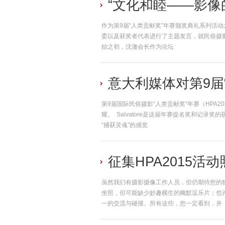
“文化和睦——影像
作为第9届“人类贡献奖”年赛颁奖典礼系列活
委以及获奖者代表进行了主题发言，就民俗摄
始之初，沈澈会长作为论坛
意大利媒体对第9届
第9届国际民俗摄影“人类贡献奖”年赛（HPA2015
耀。 Salvatore是这届年赛提名奖和记
“捕获灵魂”的感觉
征集HPA2015活
虽然我们有摄影摄像工作人员，但仍期待您的
坐照，但可能缺少妙趣横生的幽默逗乐片；也
一的交流与碰撞。所有这些，您一定看到，并