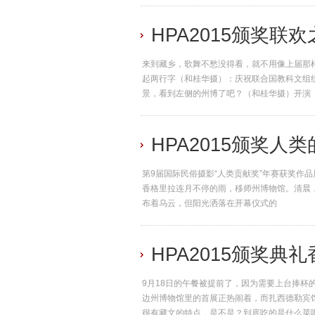
HPA2015颁奖联
来到藏乡，歌舞不愁没得看，就不用像上届那
起两行字（和桂华摄）：庆祝联合国教科文组织
景，看到左侧的州博了吧？（和桂华摄）开演
HPA2015颁奖人
第9届国际民俗摄影“人类贡献奖”年赛获奖作
香格里拉连月不停的雨，移师州博物馆。清晨
布着乌云，但阳光洒落在开幕仪式的
HPA2015颁奖典
9月18日的午餐被提前了，因为需要上台捧杯
边州博物馆里的首展正热闹着，而扎西德勒宾
很有藏文的特点，是不是？到底吃的是什么菜