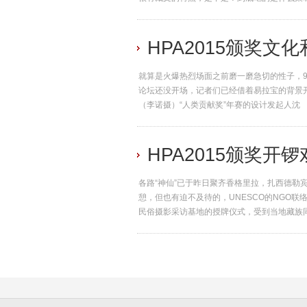
HPA2015颁奖文
就算是火爆热烈场面之前磨一磨急切的性子，9
论坛还没开场，记者们已经借着易拉宝的背景
（李诺摄）“人类贡献奖”年赛的设计发起人沈
HPA2015颁奖开
各路“神仙”已于昨日聚齐香格里拉，扎西德勒
憩，但也有迫不及待的，UNESCO的NGO联
民俗摄影采访基地的授牌仪式，受到当地藏族