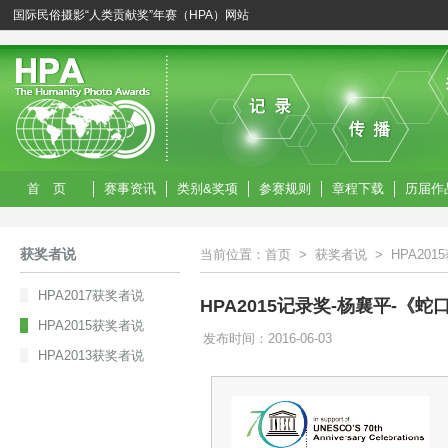
国际民俗摄影“人类贡献奖”年赛（HPA）网站
首 页
赛事资讯
类别&奖项
参赛规则
章程下载
历届作
获奖者说
当前位置：
首页
>
获奖者说
>
HPA20
HPA2017获奖者说
HPA2015记录奖-杨襄平-
HPA2015获奖者说
发布时间：2016-06-03
HPA2013获奖者说