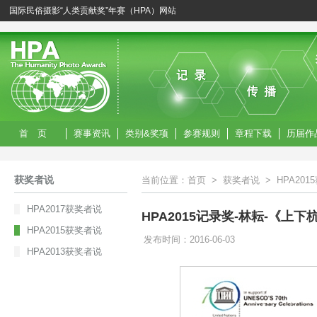
国际民俗摄影“人类贡献奖”年赛（HPA）网站
首 页
赛事资讯
类别&奖项
参赛规则
章程下载
历届作
获奖者说
当前位置：
首页
>
获奖者说
>
HPA20
HPA2017获奖者说
HPA2015记录奖-林耘-《上
HPA2015获奖者说
发布时间：2016-06-03
HPA2013获奖者说