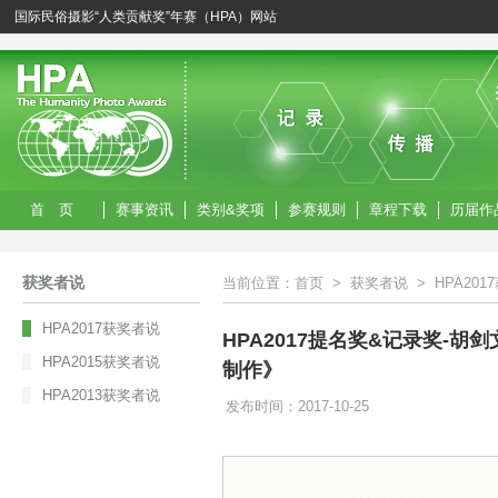
国际民俗摄影“人类贡献奖”年赛（HPA）网站
首 页
赛事资讯
类别&奖项
参赛规则
章程下载
历届作
获奖者说
当前位置：
首页
>
获奖者说
>
HPA20
HPA2017获奖者说
HPA2017提名奖&记录奖-胡
HPA2015获奖者说
制作》
HPA2013获奖者说
发布时间：2017-10-25