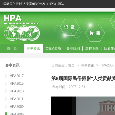
国际民俗摄影“人类贡献奖”年赛（HPA）网站
首 页
赛事资讯
类别&奖项
参赛规则
章程下载
历届作
赛事资讯
当前位置：
首页
>
赛事资讯
>
HPA2006
HPA2017
第5届国际民俗摄影"人类贡献奖"
HPA2015
发布时间：2007-12-31
HPA2013
HPA2011
HPA2009
HPA2006