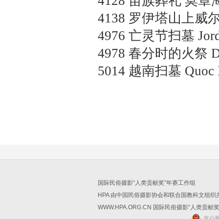
4128
苗族葬礼
莫章海
4138
罗伊塔山上威
4976
亡灵节扫墓
Jor
4978
春分时的火祭
D
5014
越南扫墓
Quoc 
国际民俗摄影“人类贡献奖”年赛工作组
HPA 由中国民俗摄影协会和联合国教科文组
WWW.HPA.ORG.CN 国际民俗摄影“人类贡献
京公网