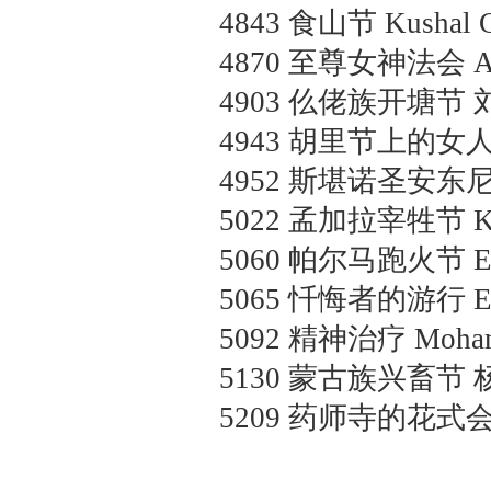
4843
食山节
Kushal 
4870
至尊女神法会
A
4903
仫佬族开塘节
4943
胡里节上的女
4952
斯堪诺圣安东
5022
孟加拉宰牲节
K
5060
帕尔马跑火节
E
5065
忏悔者的游行
E
5092
精神治疗
Moham
5130
蒙古族兴畜节
5209
药师寺的花式