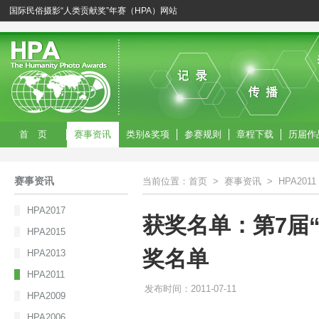
国际民俗摄影“人类贡献奖”年赛（HPA）网站
首 页
赛事资讯
类别&奖项
参赛规则
章程下载
历届作
赛事资讯
当前位置：
首页
>
赛事资讯
>
HPA2011
HPA2017
获奖名单：第7届“
HPA2015
奖名单
HPA2013
HPA2011
发布时间：2011-07-11
HPA2009
HPA2006