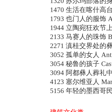
1320
苏尔玛部落的
1470
生活在喀什高
1793
也门人的服饰
A
1944
立陶宛狂欢节
2133
马赛人的珠饰
B
2271
滇桂交界处的
3052
孤单的女人
Ant
3054
秘鲁的孩子
Cas
3094
阿都彝人葬礼
4123
塞尔维亚人
Mar
5156
年轻的墨西哥