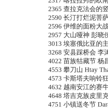
2317
喀拉拉邦的欧
2365
查拉克法会的
2590
长汀打烂泥菩
2596
伊维的面粉大
2957
大山哑神
彭晓侠
3013
埃塞俄比亚的
3268
安县踩桥会
李涛
4022
苗族牯藏节
杨昌
4553
攀刀山
Htay T
4573
卡斯塔夫响铃
4632
越南安江的赛
4648
塔吉克族皮里
4751
小镇送冬节
Dar