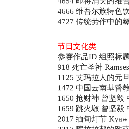
4654
即将消失的维
4666
维吾尔族特色
4727
传统劳作中的
节日文化类
参赛作品ID 组照标题
918
死亡圣神
Ramse
1125
艾玛拉人的元
1472
中国云南基督
1650
抢财神
曾坚毅 
1659
跳火墩
曾坚毅 
2017
缅甸灯节
Kyaw