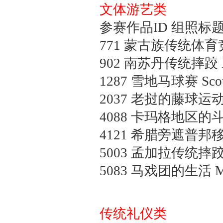
文体游艺类
参赛作品ID 组照标题
771
蒙古族传统体育
902
南苏丹传统摔跤
1287
雪地马球赛
Sco
2037
老挝的藤球运
4088
卡玛格地区的
4121
希腊旁遮普邦
5003
孟加拉传统摔
5083
马戏团的生活
M
传统礼仪类