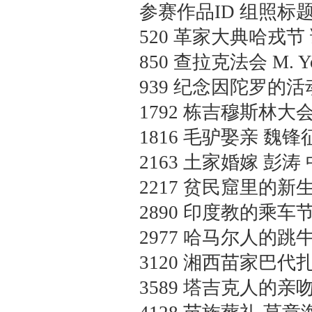
参赛作品ID 组照标题
520
革家大典哈戎节
850
查拉克法会
M. Y
939
纪念因陀罗的活
1792
栋吉穆斯林大
1816
毛驴娶亲
魏锋征
2163
土家婚嫁
彭涛 
2217
贫民窟里的新
2890
印度教的乘车
2977
哈马尔人的跳
3120
湘西苗家巴代
3589
塔吉克人的亲