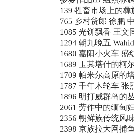
139
牲畜市场上的彝
765
乡村货郎
徐鹏 
1085
光饼飘香
王文同
1294
朝九晚五
Wahi
1680
嘉阳小火车
盛
1689
玉其塔什的柯
1709
帕米尔高原的
1787
千年木轮车
张熙
1896
明打威群岛的
2061
劳作中的缅甸
2356
朝鲜族传统风
2398
京族拉大网捕