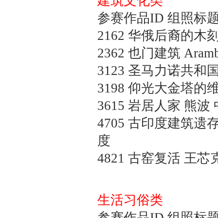
建筑文化类
参赛作品ID 组照标题
2162
华俄后裔的木
2362
也门建筑
Aramb
3123
圣马力诺共和
3198
仰光大金塔的
3615
岩居人家
熊波 
4705
古印度建筑遗
度
4821
古窑复活
王芯克
生活习俗类
参赛作品ID 组照标题