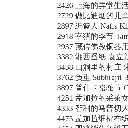
2426
上海的弄堂生
2729
做比迪烟的儿
2897
编篮人
Nafis
2918
宰猪的季节
Tam
2937
藏传佛教铜器
3382
湘西舀纸
袁立新
3438
山洞里的村庄
3762
负重
Subhrajit
3897
普什卡骆驼节
C
4251
孟加拉的采茶
4333
智利的马普切
4475
孟加拉细棉布