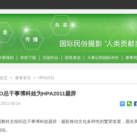
参赛规则
章程下载
历届作品
获奖者说
大事记和国际评价
赛事
首页
>
赛事资讯
>
HPA2011
CO总干事博科娃为HPA2011题辞
11-09-14
国教科文组织总干事博科娃题辞：摄影推动文化多样性的繁荣发展，愿在
感动。