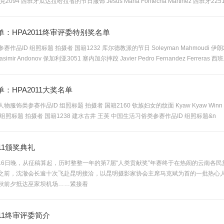
 捷克2094 西班牙瓜达拉哈拉省的节日服饰 Jesus Maria Fontecha Martinez 西班牙2
单：HPA2011终审评委特别奖名单
作品ID 组照标题 拍摄者 国籍1232 库尔德教派的节日 Soleyman Mahmoudi 伊朗
simir Andonov 保加利亚3051 塞内加尔摔跤 Javier Pedro Fernandez Ferreras 西
：HPA2011大奖名单
物服饰类参赛作品ID 组照标题 拍摄者 国籍2160 钦族妇女的纹面 Kyaw Kyaw Win
 组照标题 拍摄者 国籍1238 建水古井 王英 中国生活习俗类参赛作品ID 组照标题&n
011颁奖典礼
9月16日晚，从征稿算起，历时整整一年的第7届“人类贡献奖”年赛终于在热闹的云南各
之前，沈澈会长逾十次飞赴昆明接洽，以昆明摄影家协会主席马克斌为首的一批热心
秋前夕抵达巫家坝机场……紧接着
011终审评委简介