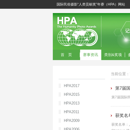
国际民俗摄影“人类贡献奖”年赛（HPA）网站
首 页
赛事资讯
类别&奖项
当前位置：
HPA2017
第7届国
HPA2015
第7届国际民
HPA2013
HPA2011
获奖名单
HPA2009
获奖名单：人
HPA2006