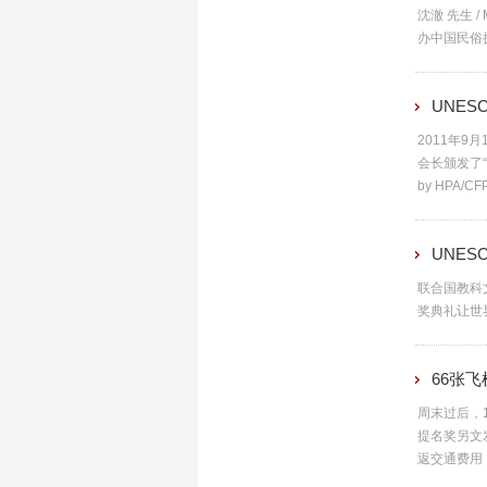
沈澈 先生 / M
办中国民俗
UNES
2011年
会长颁发了“联合
by HPA/CFPA
UNES
联合国教科
奖典礼让世
66张
周末过后，1
提名奖另文
返交通费用，