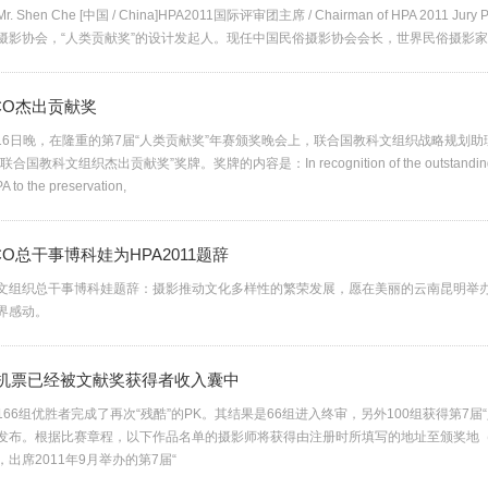
r. Shen Che [中国 / China]HPA2011国际评审团主席 / Chairman of HPA 2011 Jury
摄影协会，“人类贡献奖”的设计发起人。现任中国民俗摄影协会会长，世界民俗摄影家协
CO杰出贡献奖
9月16日晚，在隆重的第7届“人类贡献奖”年赛颁奖晚会上，联合国教科文组织战略规划
国教科文组织杰出贡献奖”奖牌。奖牌的内容是：In recognition of the outstanding co
 to the preservation,
CO总干事博科娃为HPA2011题辞
文组织总干事博科娃题辞：摄影推动文化多样性的繁荣发展，愿在美丽的云南昆明举
界感动。
飞机票已经被文献奖获得者收入囊中
66组优胜者完成了再次“残酷”的PK。其结果是66组进入终审，另外100组获得第7届
发布。根据比赛章程，以下作品名单的摄影师将获得由注册时所填写的地址至颁奖地
出席2011年9月举办的第7届“