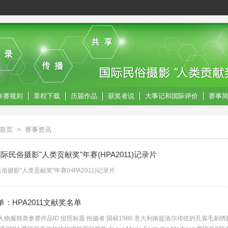
参赛规则
章程下载
历届作品
获奖者说
大事记和国际评价
赛事
首页
>
赛事资讯
际民俗摄影"人类贡献奖"年赛(HPA2011)记录片
俗摄影"人类贡献奖"年赛(HPA2011)记录片
：HPA2011文献奖名单
物服饰类参赛作品ID 组照标题 拍摄者 国籍1986 意大利南提洛尔传统的孔雀毛刺绣腰带 